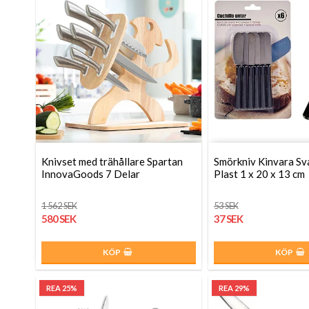
Knivset med trähållare Spartan
Smörkniv Kinvara Sva
InnovaGoods 7 Delar
Plast 1 x 20 x 13 cm
1 562 SEK
53 SEK
580 SEK
37 SEK
KÖP
KÖP
REA 25%
REA 29%