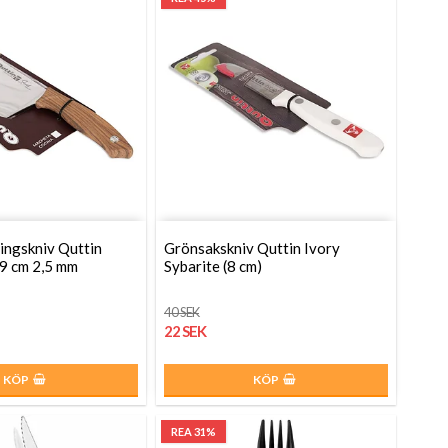
ingskniv Quttin
Grönsakskniv Quttin Ivory
9 cm 2,5 mm
Sybarite (8 cm)
40 SEK
22 SEK
KÖP
KÖP
REA 31%