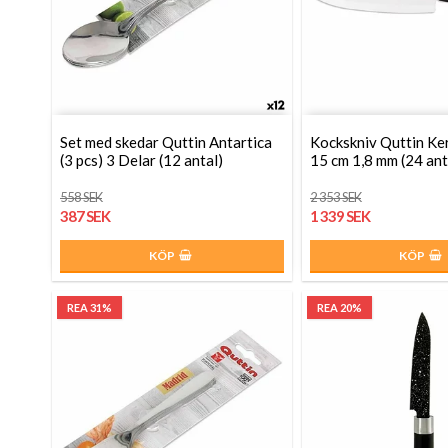
Set med skedar Quttin Antartica
Kockskniv Quttin Ke
(3 pcs) 3 Delar (12 antal)
15 cm 1,8 mm (24 ant
558 SEK
2 353 SEK
387 SEK
1 339 SEK
KÖP
KÖP
REA 31%
REA 20%