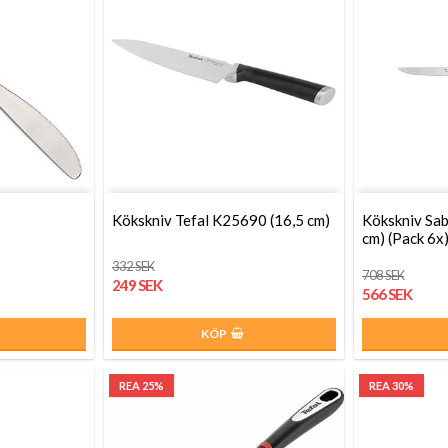
Kökskniv Tefal K25690 (16,5 cm)
Kökskniv Sab
cm) (Pack 6x
332 SEK
708 SEK
249 SEK
566 SEK
KÖP
REA 25%
REA 30%