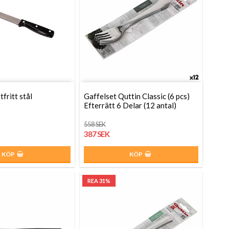
fritt stål
Gaffelset Quttin Classic (6 pcs)
Efterrätt 6 Delar (12 antal)
558 SEK
387 SEK
KÖP
KÖP
REA 31%