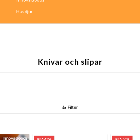
Husdjur
Knivar och slipar
Filter
REA 45%
REA 50%