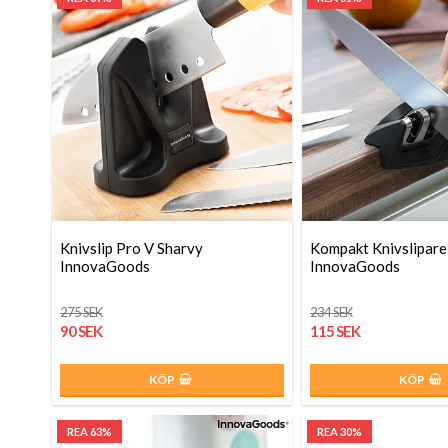
Knivslip Pro V Sharvy
Kompakt Knivslipar
InnovaGoods
InnovaGoods
275 SEK
234 SEK
90 SEK
115 SEK
KÖP
KÖP
REA 63%
REA 30%