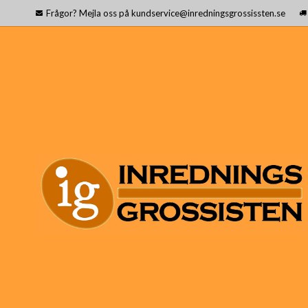
Frågor? Mejla oss på kundservice@inredningsgrossissten.se