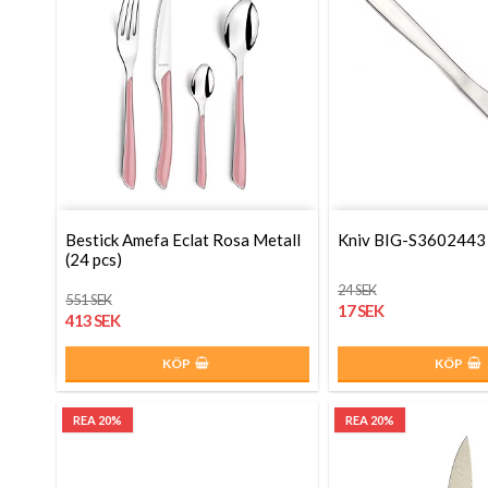
Bestick Amefa Eclat Rosa Metall
Kniv BIG-S3602443
(24 pcs)
24 SEK
551 SEK
17 SEK
413 SEK
KÖP
KÖP
REA 20%
REA 20%