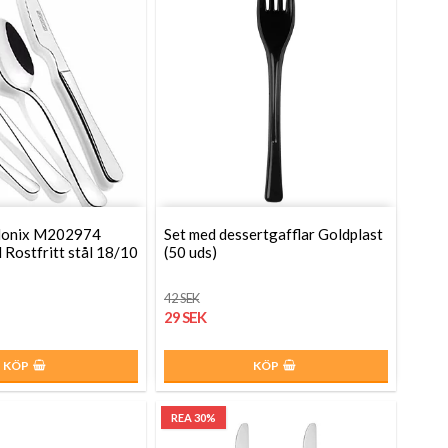
Monix M202974
Set med dessertgafflar Goldplast
l Rostfritt stål 18/10
(50 uds)
42 SEK
29 SEK
KÖP
KÖP
REA 30%