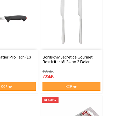
atier Pro Tech (13
Bordskniv Secret de Gourmet
)
Rostfritt stål 24 cm 2 Delar
100 SEK
70 SEK
KÖP
KÖP
REA 31%