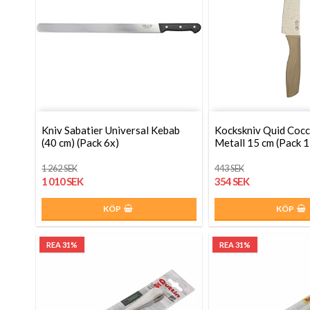
Kniv Sabatier Universal Kebab
Kockskniv Quid Coc
(40 cm) (Pack 6x)
Metall 15 cm (Pack 
1 262 SEK
443 SEK
1 010 SEK
354 SEK
KÖP
KÖP
REA 31%
REA 31%