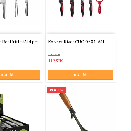
 Rostfritt stål 4 pcs
Knivset River CUC-0501-AN
147 SEK
117 SEK
KÖP
KÖP
REA 30%