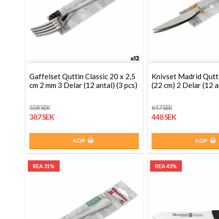
Gaffelset Quttin Classic 20 x 2,5
Knivset Madrid Qutt
cm 2 mm 3 Delar (12 antal) (3 pcs)
(22 cm) 2 Delar (12 a
558 SEK
647 SEK
387 SEK
448 SEK
KÖP
KÖP
REA 31%
REA 43%