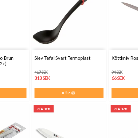
co Brun
Slev Tefal Svart Termoplast
Köttkniv Rost
12x)
417 SEK
94 SEK
313 SEK
66 SEK
KÖP
REA 31%
REA 37%