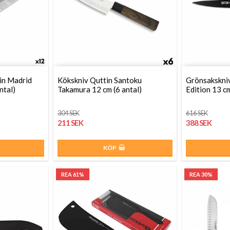
in Madrid
Kökskniv Quttin Santoku
Grönsakskniv
ntal)
Takamura 12 cm (6 antal)
Edition 13 cm
304 SEK
616 SEK
211 SEK
388 SEK
KÖP
REA 61%
REA 30%