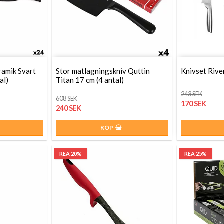
ramik Svart
Stor matlagningskniv Quttin
Knivset River
al)
Titan 17 cm (4 antal)
243 SEK
608 SEK
170 SEK
240 SEK
KÖP
REA 20%
REA 25%