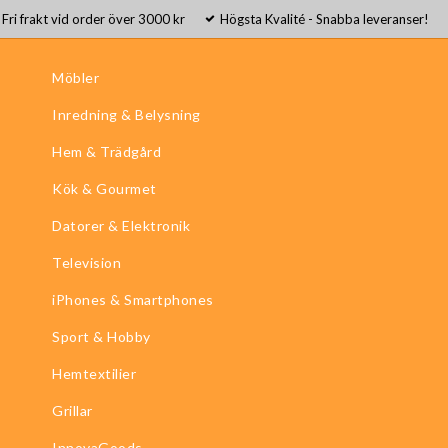
Fri frakt vid order över 3000 kr
Högsta Kvalité - Snabba leveranser!
Möbler
Inredning & Belysning
Hem & Trädgård
Kök & Gourmet
Datorer & Elektronik
Television
iPhones & Smartphones
Sport & Hobby
Hemtextilier
Grillar
InnovaGoods