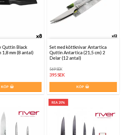
 Quttin Black
Set med köttknivar Antartica
 1,8 mm (8 antal)
Quttin Antartica (21,5 cm) 2
Delar (12 antal)
569 SEK
395 SEK
KÖP
KÖP
REA 20%