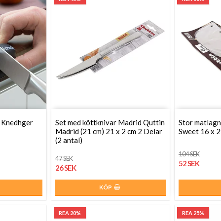
e Knedhger
Set med köttknivar Madrid Quttin
Stor matlagn
Madrid (21 cm) 21 x 2 cm 2 Delar
Sweet 16 x 2
(2 antal)
104 SEK
47 SEK
52 SEK
26 SEK
KÖP
REA 20%
REA 25%