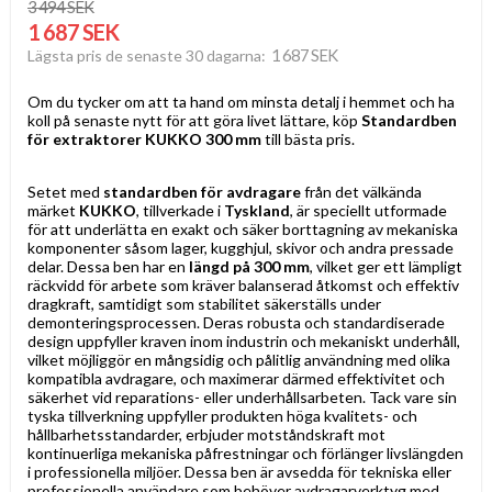
3 494 SEK
1 687 SEK
1 687 SEK
Lägsta pris de senaste 30 dagarna
Om du tycker om att ta hand om minsta detalj i hemmet och ha
koll på senaste nytt för att göra livet lättare, köp
Standardben
för extraktorer KUKKO 300 mm
till bästa pris.
Setet med
standardben för avdragare
från det välkända
märket
KUKKO
, tillverkade i
Tyskland
, är speciellt utformade
för att underlätta en exakt och säker borttagning av mekaniska
komponenter såsom lager, kugghjul, skivor och andra pressade
delar. Dessa ben har en
längd på 300 mm
, vilket ger ett lämpligt
räckvidd för arbete som kräver balanserad åtkomst och effektiv
dragkraft, samtidigt som stabilitet säkerställs under
demonteringsprocessen. Deras robusta och standardiserade
design uppfyller kraven inom industrin och mekaniskt underhåll,
vilket möjliggör en mångsidig och pålitlig användning med olika
kompatibla avdragare, och maximerar därmed effektivitet och
säkerhet vid reparations- eller underhållsarbeten. Tack vare sin
tyska tillverkning uppfyller produkten höga kvalitets- och
hållbarhetsstandarder, erbjuder motståndskraft mot
kontinuerliga mekaniska påfrestningar och förlänger livslängden
i professionella miljöer. Dessa ben är avsedda för tekniska eller
professionella användare som behöver avdragarverktyg med