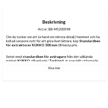
Beskrivning
Art.nr: BB-M1200598
Om du tycker om att ta hand om minsta detalj i hemmet och ha 
koll på senaste nytt för att göra livet lättare, köp 
Standardben 
för extraktorer KUKKO 300 mm
 till bästa pris.
Setet med 
standardben för avdragare
 från det välkända 
märket 
KUKKO
, tillverkade i 
Tyskland
, är speciellt utformade 
för att underlätta en exakt och säker borttagning av mekaniska 
Visa mer
komponenter såsom lager, kugghjul, skivor och andra pressade 
delar. Dessa ben har en 
längd på 300 mm
, vilket ger ett lämpligt 
räckvidd för arbete som kräver balanserad åtkomst och effektiv 
dragkraft, samtidigt som stabilitet säkerställs under 
demonteringsprocessen. Deras robusta och standardiserade 
design uppfyller kraven inom industrin och mekaniskt underhåll, 
vilket möjliggör en mångsidig och pålitlig användning med olika 
kompatibla avdragare, och maximerar därmed effektivitet och 
säkerhet vid reparations- eller underhållsarbeten. Tack vare sin 
tyska tillverkning uppfyller produkten höga kvalitets- och 