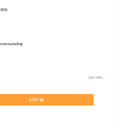
(HSS)
lvcensurering
Läs mer...
KÖP