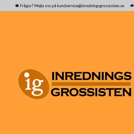
Frågor? Mejla oss på kundservice@inredningsgrossissten.se