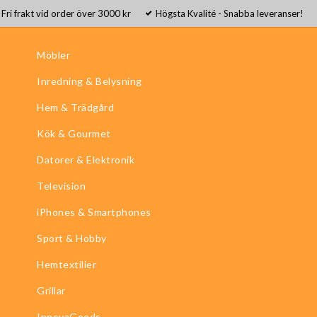
Fri frakt vid order över 3000 kr
Högsta Kvalité - Snabba leveranser!
Möbler
Inredning & Belysning
Hem & Trädgård
Kök & Gourmet
Datorer & Elektronik
Television
iPhones & Smartphones
Sport & Hobby
Hemtextilier
Grillar
InnovaGoods