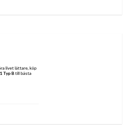
Om du tycker om att ta hand om minsta detalj i hemmet och ha koll på senaste nytt för att göra livet lättare, köp 
1 Typ B
 till bästa 