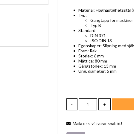
Material: Höghastighetsstål 
Typ:
Gängtapp för maskiner
Typ B
Standard:
DIN 371
ISO DIN 13
Egenskaper: Slipning med sjä
Form: Rak
Storlek: 6 mm
Mått ca: 80 mm
Gängstorlek: 13 mm
Ung. diameter: 5 mm
-
+
Maila oss, vi svarar snabbt!