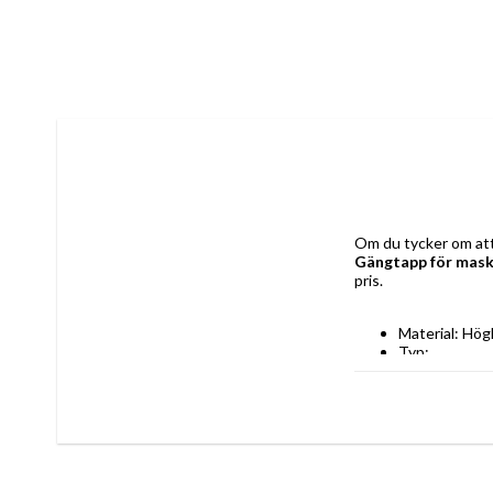
Gängtapp för mask
pris.
Material: Hög
Typ: 
Gängta
Typ B
Standard: 
DIN 37
ISO DI
Egenskaper: S
Form: Rak