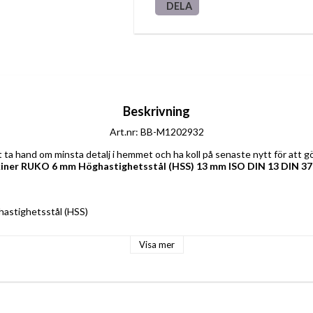
DELA
Beskrivning
Art.nr: BB-M1202932
iner RUKO 6 mm Höghastighetsstål (HSS) 13 mm ISO DIN 13 DIN 37
hastighetsstål (HSS)
pp för maskiner
Visa mer
1
N 13
lipning med självcensurering