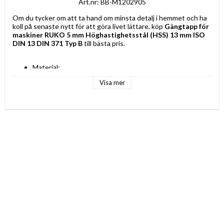
Art.nr: BB-M1202905
Om du tycker om att ta hand om minsta detalj i hemmet och ha 
koll på senaste nytt för att göra livet lättare, köp 
Gängtapp för 
maskiner RUKO 5 mm Höghastighetsstål (HSS) 13 mm ISO 
DIN 13 DIN 371 Typ B
 till bästa pris.
Material: 
Höghastighetsstål (HSS)
Visa mer
Kobolt
Typ: 
Gängtapp för maskiner
Typ B
Standard: 
DIN 371
ISO DIN 13
Egenskaper: Slipning med självcensurering
Form: Rak
Storlek: 5 mm
Mått ca: 70 mm
Gängstorlek: 13 mm
Skärstorlek: 0,8 mm
Färg: Grå
Längd: 70 mm