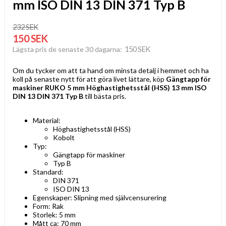
mm ISO DIN 13 DIN 371 Typ B
232 SEK
150 SEK
150 SEK
Lägsta pris de senaste 30 dagarna
Om du tycker om att ta hand om minsta detalj i hemmet och ha
koll på senaste nytt för att göra livet lättare, köp
Gängtapp för
maskiner RUKO 5 mm Höghastighetsstål (HSS) 13 mm ISO
DIN 13 DIN 371 Typ B
till bästa pris.
Material:
Höghastighetsstål (HSS)
Kobolt
Typ:
Gängtapp för maskiner
Typ B
Standard:
DIN 371
ISO DIN 13
Egenskaper: Slipning med självcensurering
Form: Rak
Storlek: 5 mm
Mått ca: 70 mm