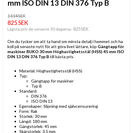
mm ISO DIN 13 DIN 376 Typ B
1 614 SEK
825 SEK
825 SEK
Lägsta pris de senaste 30 dagarna
Om du tycker om att ta hand om minsta detalj i hemmet och ha
koll på senaste nytt för att göra livet lättare, köp
Gängtapp för
maskiner RUKO 30 mm Höghastighetsstål (HSS) 45 mm ISO
DIN 13 DIN 376 Typ B
till bästa pris.
Material: Höghastighetsstål (HSS)
Typ:
Gängtapp för maskiner
Typ B
Standard:
DIN 376
ISO DIN 13
Egenskaper: Slipning med självcensurering
Form: Rak
Storlek: 30 mm
Längd: 180 mm
Gängstorlek: 45 mm
Skärstorlek: 3,5 mm