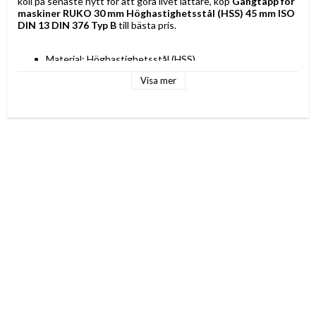
koll på senaste nytt för att göra livet lättare, köp 
Gängtapp för 
maskiner RUKO 30 mm Höghastighetsstål (HSS) 45 mm ISO 
DIN 13 DIN 376 Typ B
 till bästa pris.
Material: Höghastighetsstål (HSS)
Typ: 
Visa mer
Gängtapp för maskiner
Typ B
Standard: 
DIN 376
ISO DIN 13
Egenskaper: Slipning med självcensurering
Form: Rak
Storlek: 30 mm
Längd: 180 mm
Gängstorlek: 45 mm
Skärstorlek: 3,5 mm
Färg: Grå