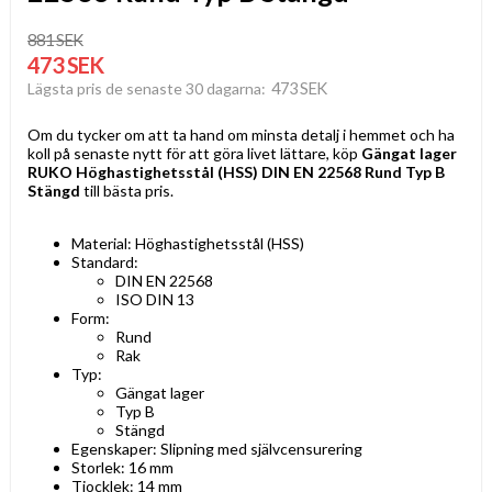
881 SEK
473 SEK
473 SEK
Lägsta pris de senaste 30 dagarna
Om du tycker om att ta hand om minsta detalj i hemmet och ha
koll på senaste nytt för att göra livet lättare, köp
Gängat lager
RUKO Höghastighetsstål (HSS) DIN EN 22568 Rund Typ B
Stängd
till bästa pris.
Material: Höghastighetsstål (HSS)
Standard:
DIN EN 22568
ISO DIN 13
Form:
Rund
Rak
Typ:
Gängat lager
Typ B
Stängd
Egenskaper: Slipning med självcensurering
Storlek: 16 mm
Tjocklek: 14 mm