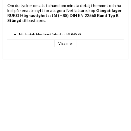
Om du tycker om att ta hand om minsta detalj i hemmet och ha 
koll på senaste nytt för att göra livet lättare, köp 
Gängat lager 
RUKO Höghastighetsstål (HSS) DIN EN 22568 Rund Typ B 
Stängd
 till bästa pris.
Material: Höghastighetsstål (HSS)
Standard: 
Visa mer
DIN EN 22568
ISO DIN 13
Form: 
Rund
Rak
Typ: 
Gängat lager
Typ B
Stängd
Egenskaper: Slipning med självcensurering
Storlek: 16 mm
Tjocklek: 14 mm
Ung. diameter: 45 mm
Skärstorlek: 1,25 mm
Färg: Silvrig