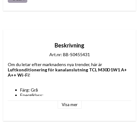
Beskrivning
Art.nr: BB-S0455431
Om du letar efter marknadens nya trender, här är 
Luftkonditionering för kanalanslutning TCL M30D1W1 A+ 
A++ Wi-Fi
!
Färg: Grå
Energiklass: 
A+
Visa mer
A++
Gas: R32
Material: Metall
Anslutning: Wi-Fi
Spänning: 220 V
Teknologi: Inverter