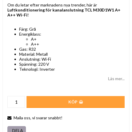
Om du letar efter marknadens nya trender, här är
Luftkonditionering för kanalanslutning TCL M30D1W1 A+
A++ Wi-Fi
!
Färg: Grå
Energiklass:
A+
A++
Gas: R32
Material: Metall
Anslutning: Wi-Fi
Spänning: 220 V
Teknologi: Inverter
Läs mer...
KÖP
Maila oss, vi svarar snabbt!
DELA