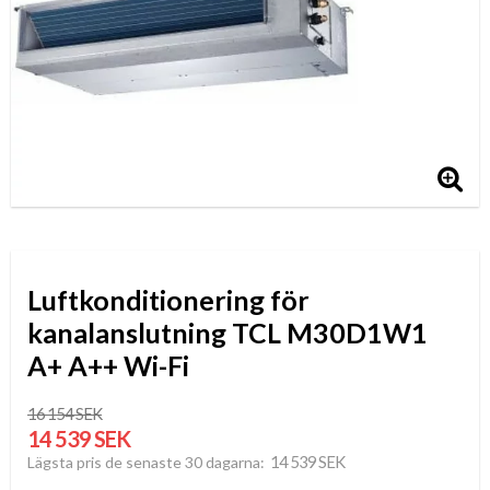
Luftkonditionering för
kanalanslutning TCL M30D1W1
A+ A++ Wi-Fi
16 154 SEK
14 539 SEK
14 539 SEK
Lägsta pris de senaste 30 dagarna