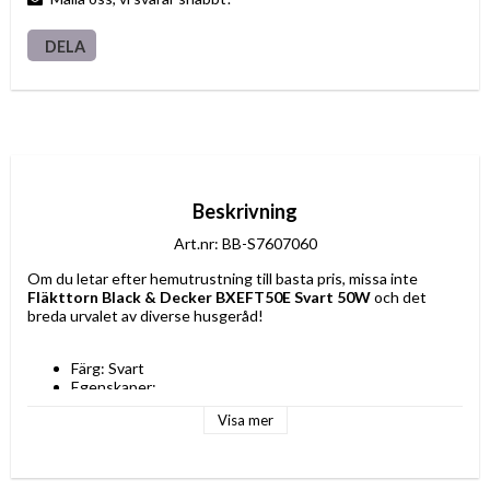
DELA
Beskrivning
Art.nr: BB-S7607060
Om du letar efter hemutrustning till basta pris, missa inte 
Fläkttorn Black & Decker BXEFT50E Svart 50W
 och det 
breda urvalet av diverse husgeråd!
Färg: Svart
Egenskaper: 
3 hastigheter
Visa mer
Fjärrkontroll
Tyst
4 hastigheter
Spänning: 240 V