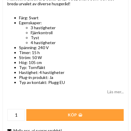
breda urvalet av diverse husgeråd!
Färg: Svart
Egenskaper:
3 hastigheter
Fjärrkontroll
Tyst
4 hastigheter
Spänning: 240 V
Timer: 15 h
Ström: 50 W
Hög: 105 cm
Typ: Tornfläkt
Hastighet: 4 hastigheter
Plug-in produkt: Ja
Typ av kontakt: Plugg EU
Läs mer...
KÖP
Maila oss, vi svarar snabbt!