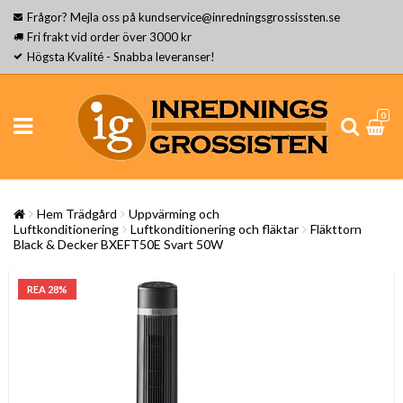
Frågor? Mejla oss på kundservice@inredningsgrossissten.se
Fri frakt vid order över 3000 kr
Högsta Kvalité - Snabba leveranser!
0
Hem Trädgård
Uppvärming och
Luftkonditionering
Luftkonditionering och fläktar
Fläkttorn
Black & Decker BXEFT50E Svart 50W
REA 28%