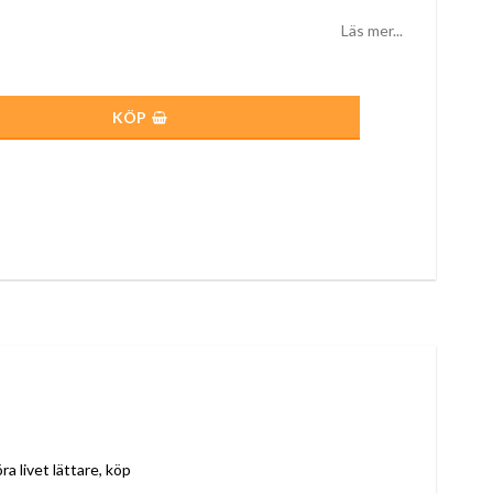
Läs mer...
KÖP
Om du tycker om att ta hand om minsta detalj i hemmet och ha koll på senaste nytt för att göra livet lättare, köp 