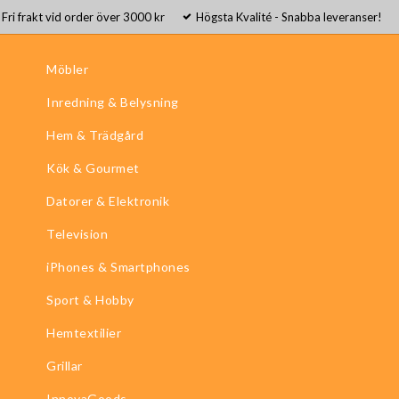
Fri frakt vid order över 3000 kr
Högsta Kvalité - Snabba leveranser!
Möbler
Inredning & Belysning
Hem & Trädgård
Kök & Gourmet
Datorer & Elektronik
Television
iPhones & Smartphones
Sport & Hobby
Hemtextilier
Grillar
InnovaGoods