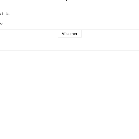
kt: Ja
 W
l: Elektrisk
Visa mer