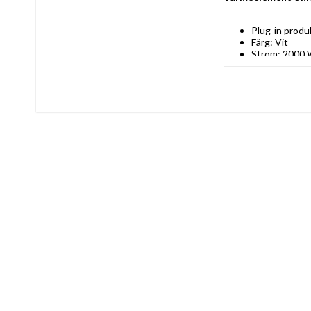
Plug-in produ
Färg: Vit
Ström: 2000
Strömtillförse