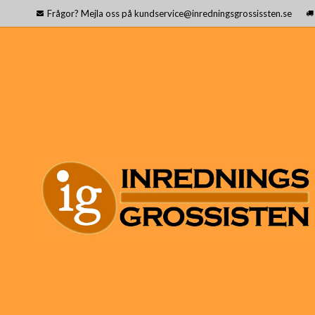
Frågor? Mejla oss på kundservice@inredningsgrossissten.se