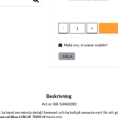
-
+
Maila oss, vi svarar snabbt!
DELA
Beskrivning
Art.nr: BB-S0460280
ersal Blue U.BLUE 7020
 till bästa pris.