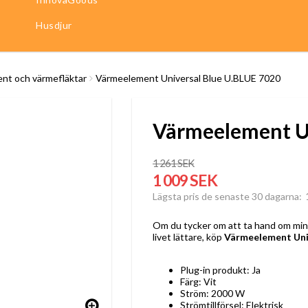
Husdjur
nt och värmefläktar
Värmeelement Universal Blue U.BLUE 7020
Värmeelement Un
1 261 SEK
1 009 SEK
Lägsta pris de senaste 30 dagarna
Om du tycker om att ta hand om minst
livet lättare, köp
Värmeelement Uni
Plug-in produkt: Ja
Färg: Vit
Ström: 2000 W
Strömtillförsel: Elektrisk