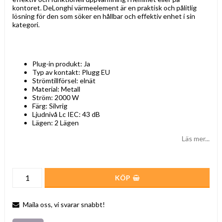
kontoret. DeLonghi värmeelement är en praktisk och pålitlig
lösning för den som söker en hållbar och effektiv enhet i sin
kategori.
Plug-in produkt: Ja
Typ av kontakt: Plugg EU
Strömtillförsel: elnät
Material: Metall
Ström: 2000 W
Färg: Silvrig
Ljudnivå Lc IEC: 43 dB
Lägen: 2 Lägen
Läs mer...
KÖP
Maila oss, vi svarar snabbt!