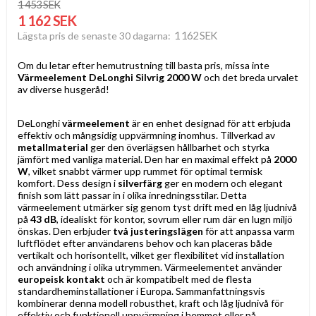
1 453 SEK
1 162 SEK
1 162 SEK
Lägsta pris de senaste 30 dagarna
Om du letar efter hemutrustning till basta pris, missa inte
Värmeelement DeLonghi Silvrig 2000 W
och det breda urvalet
av diverse husgeråd!
DeLonghi
värmeelement
är en enhet designad för att erbjuda
effektiv och mångsidig uppvärmning inomhus. Tillverkad av
metallmaterial
ger den överlägsen hållbarhet och styrka
jämfört med vanliga material. Den har en maximal effekt på
2000
W
, vilket snabbt värmer upp rummet för optimal termisk
komfort. Dess design i
silverfärg
ger en modern och elegant
finish som lätt passar in i olika inredningsstilar. Detta
värmeelement utmärker sig genom tyst drift med en låg ljudnivå
på
43 dB
, idealiskt för kontor, sovrum eller rum där en lugn miljö
önskas. Den erbjuder
två justeringslägen
för att anpassa varm
luftflödet efter användarens behov och kan placeras både
vertikalt och horisontellt, vilket ger flexibilitet vid installation
och användning i olika utrymmen. Värmeelementet använder
europeisk kontakt
och är kompatibelt med de flesta
standardheminstallationer i Europa. Sammanfattningsvis
kombinerar denna modell robusthet, kraft och låg ljudnivå för
effektiv och funktionell uppvärmning i hemmet eller på