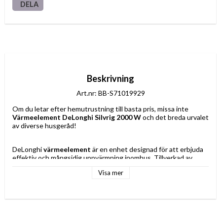
DELA
Beskrivning
Art.nr: BB-S71019929
Om du letar efter hemutrustning till basta pris, missa inte 
Värmeelement DeLonghi Silvrig 2000 W
 och det breda urvalet 
av diverse husgeråd!
DeLonghi 
värmeelement
 är en enhet designad för att erbjuda 
effektiv och mångsidig uppvärmning inomhus. Tillverkad av 
metallmaterial
 ger den överlägsen hållbarhet och styrka 
Visa mer
jämfört med vanliga material. Den har en maximal effekt på 
2000 
W
, vilket snabbt värmer upp rummet för optimal termisk 
komfort. Dess design i 
silverfärg
 ger en modern och elegant 
finish som lätt passar in i olika inredningsstilar. Detta 
värmeelement utmärker sig genom tyst drift med en låg ljudnivå 
på 
43 dB
, idealiskt för kontor, sovrum eller rum där en lugn miljö 