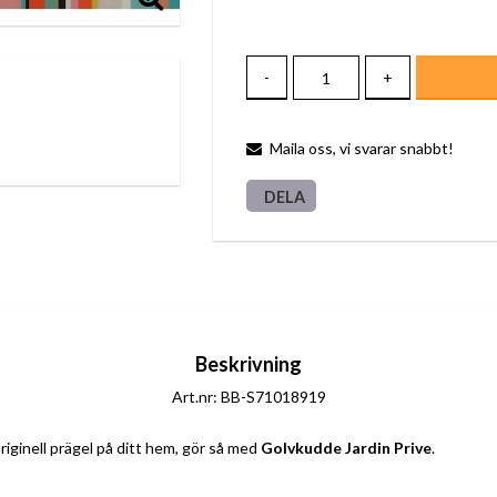
-
+
Maila oss, vi svarar snabbt!
DELA
Beskrivning
Art.nr: BB-S71018919
riginell prägel på ditt hem, gör så med 
Golvkudde Jardin Prive
.