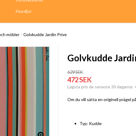
Husdjur
och möbler
Golvkudde Jardin Prive
Golvkudde Jardi
629 SEK
472 SEK
Lägsta pris de senaste 30 dagarna
Om du vill sätta en originell prägel 
Typ: Kudde