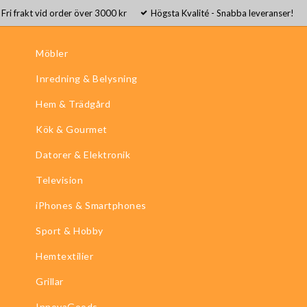
Fri frakt vid order över 3000 kr
Högsta Kvalité - Snabba leveranser!
Möbler
Inredning & Belysning
Hem & Trädgård
Kök & Gourmet
Datorer & Elektronik
Television
iPhones & Smartphones
Sport & Hobby
Hemtextilier
Grillar
InnovaGoods