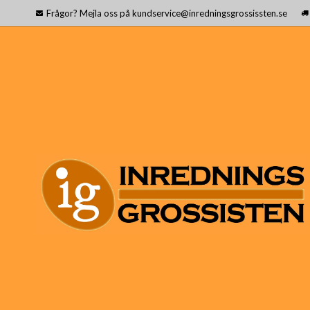
Frågor? Mejla oss på kundservice@inredningsgrossissten.se