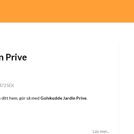
n Prive
472 SEK
på ditt hem, gör så med
Golvkudde Jardin Prive
.
Läs mer...