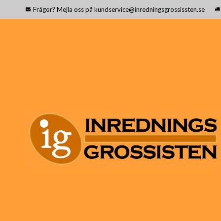
Frågor? Mejla oss på kundservice@inredningsgrossissten.se