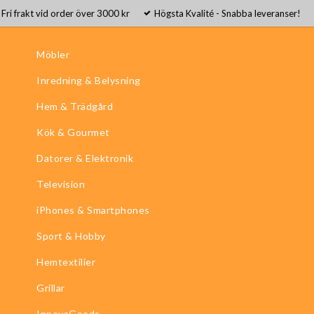
Fri frakt vid order över 3000 kr
Högsta Kvalité - Snabba leveranser!
Möbler
Inredning & Belysning
Hem & Trädgård
Kök & Gourmet
Datorer & Elektronik
Television
iPhones & Smartphones
Sport & Hobby
Hemtextilier
Grillar
InnovaGoods