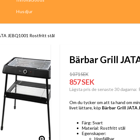
Husdjur
JATA JEBQ1001 Rostfritt stål
Bärbar Grill JAT
1 071 SEK
857 SEK
Lägsta pris de senaste 30 dagarna
Om du tycker om att ta hand om minst
livet lättare, köp
Bärbar Grill JATA 
Färg: Svart
Material: Rostfritt stål
Egenskaper:
Hopfällbar