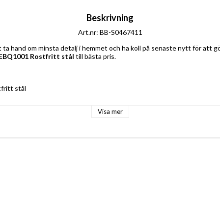
Beskrivning
Art.nr: BB-S0467411
JEBQ1001 Rostfritt stål
 till bästa pris.
fritt stål
bar
Visa mer
lektrisk
t rengöra
gulär
usterbar
 W
g: 230 V