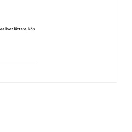
Om du tycker om att ta hand om minsta detalj i hemmet och ha koll på senaste nytt för att göra livet lättare, köp 