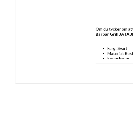
Bärbar Grill JATA 
Färg: Svart
Material: Rost
Egenskaper: 
Hopfäll
Termoe
Lätt at
Form: Rektan
Termostat: J
Typ: Grill
Ström: 2200
AC-inspännin