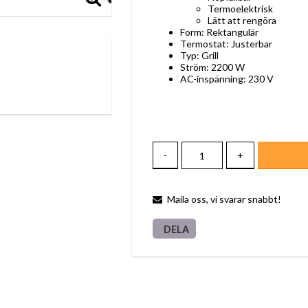
Termoelektrisk
Lätt att rengöra
Form: Rektangulär
Termostat: Justerbar
Typ: Grill
Ström: 2200 W
AC-inspänning: 230 V
-
+
Maila oss, vi svarar snabbt!
DELA