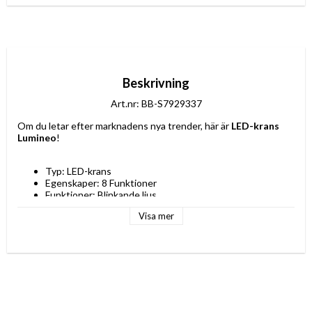
Beskrivning
Art.nr: BB-S7929337
Om du letar efter marknadens nya trender, här är 
LED-krans 
Lumineo
!
Typ: LED-krans
Egenskaper: 8 Funktioner
Funktioner: Blinkande ljus
IP-skala: IP44
Visa mer
Lyskögen: 8