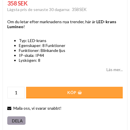
358 SEK
358 SEK
Lägsta pris de senaste 30 dagarna
Om du letar efter marknadens nya trender, här är
LED-krans
Lumineo
!
Typ: LED-krans
Egenskaper: 8 Funktioner
Funktioner: Blinkande ljus
IP-skala: IP44
Lyskögen: 8
Läs mer...
KÖP
Maila oss, vi svarar snabbt!
DELA