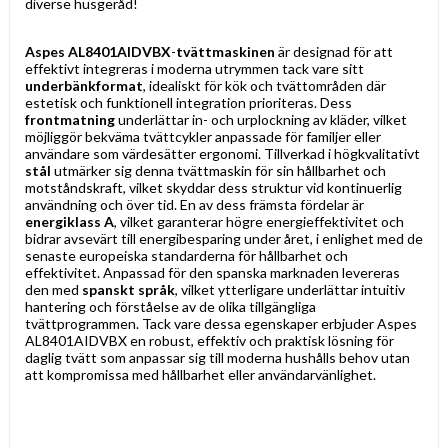
diverse husgeråd!
Aspes AL8401AIDVBX
-
tvättmaskinen
är designad för att
effektivt integreras i moderna utrymmen tack vare sitt
underbänkformat
, idealiskt för kök och tvättområden där
estetisk och funktionell integration prioriteras. Dess
frontmatning
underlättar in- och urplockning av kläder, vilket
möjliggör bekväma tvättcykler anpassade för familjer eller
användare som värdesätter ergonomi. Tillverkad i högkvalitativt
stål
utmärker sig denna tvättmaskin för sin hållbarhet och
motståndskraft, vilket skyddar dess struktur vid kontinuerlig
användning och över tid. En av dess främsta fördelar är
energiklass A
, vilket garanterar högre energieffektivitet och
bidrar avsevärt till energibesparing under året, i enlighet med de
senaste europeiska standarderna för hållbarhet och
effektivitet. Anpassad för den spanska marknaden levereras
den med
spanskt språk
, vilket ytterligare underlättar intuitiv
hantering och förståelse av de olika tillgängliga
tvättprogrammen. Tack vare dessa egenskaper erbjuder Aspes
AL8401AIDVBX en robust, effektiv och praktisk lösning för
daglig tvätt som anpassar sig till moderna hushålls behov utan
att kompromissa med hållbarhet eller användarvänlighet.