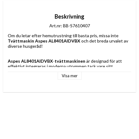
Beskrivning
Art.nr: BB-S7610407
Om du letar efter hemutrustning till basta pris, missa inte 
Tvättmaskin Aspes AL8401AIDVBX
 och det breda urvalet av 
diverse husgeråd!
Aspes AL8401AIDVBX
-
tvättmaskinen
 är designad för att 
effektivt integreras i moderna utrymmen tack vare sitt 
underbänkformat
, idealiskt för kök och tvättområden där 
Visa mer
estetisk och funktionell integration prioriteras. Dess 
frontmatning
 underlättar in- och urplockning av kläder, vilket 
möjliggör bekväma tvättcykler anpassade för familjer eller 
användare som värdesätter ergonomi. Tillverkad i högkvalitativt 
stål
 utmärker sig denna tvättmaskin för sin hållbarhet och 
motståndskraft, vilket skyddar dess struktur vid kontinuerlig 
användning och över tid. En av dess främsta fördelar är 
energiklass A
, vilket garanterar högre energieffektivitet och 
bidrar avsevärt till energibesparing under året, i enlighet med de 
senaste europeiska standarderna för hållbarhet och 
effektivitet. Anpassad för den spanska marknaden levereras 
den med 
spanskt språk
, vilket ytterligare underlättar intuitiv 