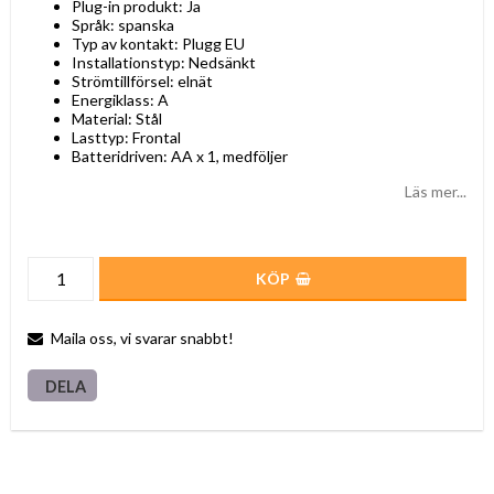
Plug-in produkt: Ja
Språk: spanska
Typ av kontakt: Plugg EU
Installationstyp: Nedsänkt
Strömtillförsel: elnät
Energiklass: A
Material: Stål
Lasttyp: Frontal
Batteridriven: AA x 1, medföljer
Läs mer...
KÖP
Maila oss, vi svarar snabbt!
DELA