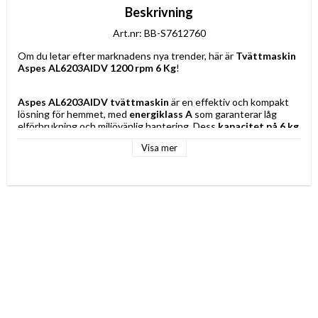
Beskrivning
Art.nr: BB-S7612760
Om du letar efter marknadens nya trender, här är 
Tvättmaskin 
Aspes AL6203AIDV 1200 rpm 6 Kg
!
Aspes AL6203AIDV
tvättmaskin
 är en effektiv och kompakt 
lösning för hemmet, med 
energiklass A
 som garanterar låg 
elförbrukning och miljövänlig hantering. Dess 
kapacitet på 6 kg
passar särskilt bra för små hushåll eller för dem som prioriterar 
Visa mer
frekventa och flexibla tvättar, vilket möjliggör ren tvätt utan att 
ge avkall på en hanterbar storlek som är enkel att installera på 
begränsade ytor. 
Trommeln och komponenterna i rostfritt 
stål
 ger hållbarhet och motståndskraft mot kontinuerligt bruk 
och tvättmedel, vilket säkerställer optimal prestanda på lång 
sikt och underlättar hygien. Den vita ytan och den enkla 
designen integreras lätt i alla köks- eller tvättrumsmiljöer med 
fokus på funktion och diskretion. Maskinen har 
15 
tvättprogram
 på spanska för att anpassa sig till olika tyger och 
behov, från snabba cykler till program för ömtåliga plagg, vilket 
ökar mångsidigheten och kontrollen vid varje tvätt. All 
användning är optimerad på 
spanska
, vilket förenklar 
användarupplevelsen och undviker förvirring vid val av 
inställningar. Tillverkad för att uppfylla de kvalitetsstandarder 