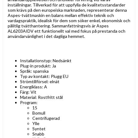
inställningar. Tillverkad för att uppfylla de kvalitetsstandarder
som krävs på den europeiska marknaden, representerar denna
Aspes-tvättmaskin en balans mellan effektiv teknik och
vardagspraktik, idealisk för dem som söker enkel, ekonomisk och
pålitlig tvätthantering. Sammanfattningsvis är Aspes
AL6203AIDV ett funktionellt val med fokus på prestanda och
användarvänlighet i det dagliga hemmet.
Installationstyp: Nedsänkt
Plug-in produkt: Ja
Språk: spanska
Typ av kontakt: Plugg EU
Strömtillförsel: elnät
Energiklass: A
Färg: Vit
Material: Rostfritt stål
Program:
15
Bomull
Centrifugerad
Ylle
Syntet
Snabb