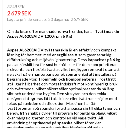
3 348 SEK
2 679 SEK
2 679 SEK
Lägsta pris de senaste 30 dagarna
Om du letar efter marknadens nya trender, här är
Tvättmaskin
Aspes AL6203AIDV 1200 rpm 6 Kg
!
Aspes AL6203AIDV
tvättmaskin
är en effektiv och kompakt
lösning för hemmet, med
energiklass A
som garanterar låg
elförbrukning och miljövänlig hantering. Dess
kapacitet på 6 kg
passar särskilt bra för små hushåll eller för dem som prioriterar
frekventa och flexibla tvättar, vilket möjliggör ren tvätt utan att
ge avkall på en hanterbar storlek som är enkel att installera på
begränsade ytor.
Trommeln och komponenterna i rostfritt
stål
ger hållbarhet och motståndskraft mot kontinuerligt bruk
och tvättmedel, vilket säkerställer optimal prestanda på lång
sikt och underlättar hygien. Den vita ytan och den enkla
designen integreras lätt i alla köks- eller tvättrumsmiljöer med
fokus på funktion och diskretion. Maskinen har
15
tvättprogram
på spanska för att anpassa sig till olika tyger och
behov, från snabba cykler till program för ömtåliga plagg, vilket
ökar mångsidigheten och kontrollen vid varje tvätt. All
användning är optimerad på
spanska
, vilket förenklar
användarupplevelsen och undviker förvirring vid val av