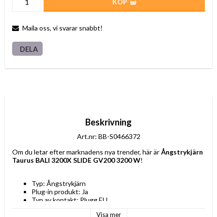
KÖP
Maila oss, vi svarar snabbt!
DELA
Beskrivning
Art.nr: BB-S0466372
Om du letar efter marknadens nya trender, här är 
Ångstrykjärn 
Taurus BALI 3200X SLIDE GV200 3200 W
!
Typ: Ångstrykjärn
Plug-in produkt: Ja
Typ av kontakt: Plugg EU
Färg: Blå
Visa mer
Material: Keramik