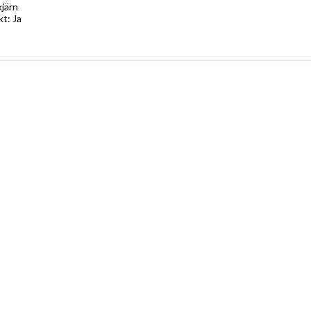
järn
kt: Ja