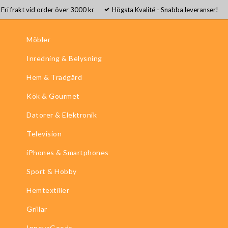
Fri frakt vid order över 3000 kr
Högsta Kvalité - Snabba leveranser!
Möbler
Inredning & Belysning
Hem & Trädgård
Kök & Gourmet
Datorer & Elektronik
Television
iPhones & Smartphones
Sport & Hobby
Hemtextilier
Grillar
InnovaGoods