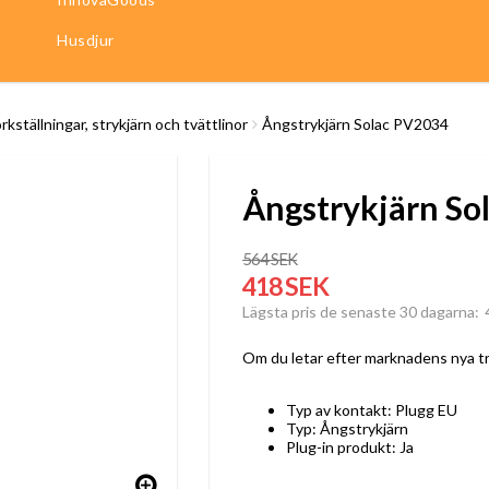
Husdjur
rkställningar, strykjärn och tvättlinor
Ångstrykjärn Solac PV2034
Ångstrykjärn So
564 SEK
418 SEK
Lägsta pris de senaste 30 dagarna
Om du letar efter marknadens nya tr
Typ av kontakt: Plugg EU
Typ: Ångstrykjärn
Plug-in produkt: Ja