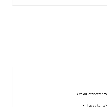
Om du letar efter ma
Typ av kontak