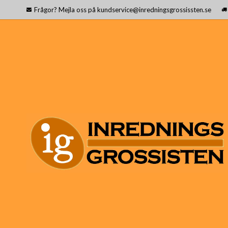
Frågor? Mejla oss på kundservice@inredningsgrossissten.se