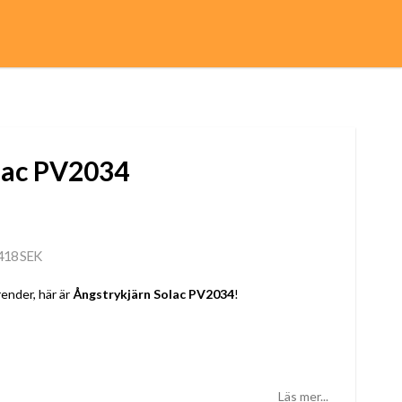
lac PV2034
418 SEK
ender, här är
Ångstrykjärn Solac PV2034
!
Läs mer...