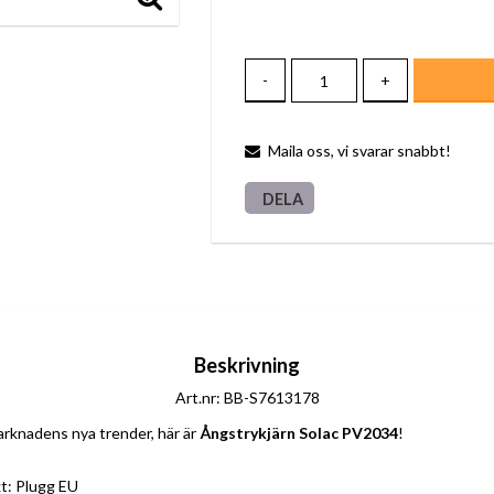
-
+
Maila oss, vi svarar snabbt!
DELA
Beskrivning
Art.nr: BB-S7613178
rknadens nya trender, här är 
Ångstrykjärn Solac PV2034
!
t: Plugg EU