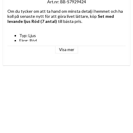
Art.nr: BB-S7929424
Om du tycker om att ta hand om minsta detalj i hemmet och ha 
koll på senaste nytt för att göra livet lättare, köp 
Set med 
levande ljus Röd (7 antal)
 till bästa pris.
Typ: Ljus
Färg: Röd
Material: Vax
Visa mer
Antal: 7 antal