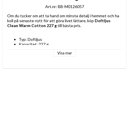
Art.nr: BB-M0126057
Om du tycker om att ta hand om minsta detalj i hemmet och ha 
koll på senaste nytt för att göra livet lättare, köp 
Doftljus 
Clean Warm Cotton 227 g
 till bästa pris.
Typ: Doftljus
Kapacitet: 227 g
Färg: Kräm
Visa mer
Material: Vax
Form: Rund