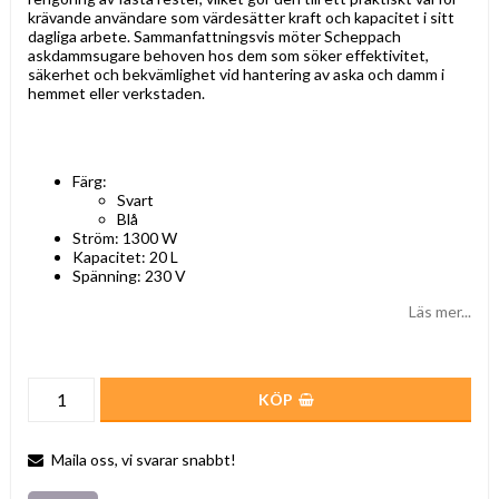
krävande användare som värdesätter kraft och kapacitet i sitt
dagliga arbete. Sammanfattningsvis möter Scheppach
askdammsugare behoven hos dem som söker effektivitet,
säkerhet och bekvämlighet vid hantering av aska och damm i
hemmet eller verkstaden.
Färg:
Svart
Blå
Ström: 1300 W
Kapacitet: 20 L
Spänning: 230 V
Läs mer...
KÖP
Maila oss, vi svarar snabbt!