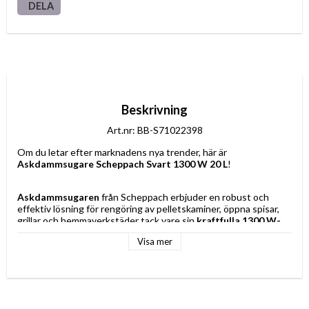
DELA
Beskrivning
Art.nr: BB-S71022398
Om du letar efter marknadens nya trender, här är 
Askdammsugare Scheppach Svart 1300 W 20 L
!
Askdammsugaren
 från Scheppach erbjuder en robust och 
effektiv lösning för rengöring av pelletskaminer, öppna spisar, 
grillar och hemmaverkstäder tack vare sin 
kraftfulla 1300 W-
motor
 som säkerställer utmärkt sugkapacitet även för fint och 
Visa mer
tungt avfall. Tillverkad i en attraktiv kombination av 
blått och 
svart
 ger denna modell en modern och professionell design 
som enkelt passar in i alla arbets- eller förvaringsutrymmen. Den 
metallbehållare på 20 liter
 ger gott om utrymme för aska och 
damm, vilket möjliggör långvarig rengöring utan frekventa 
tömningar – särskilt praktiskt vid intensiv användning. Den drivs 