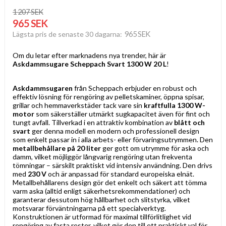
1 207 SEK
965 SEK
965 SEK
Lägsta pris de senaste 30 dagarna
Om du letar efter marknadens nya trender, här är
Askdammsugare Scheppach Svart 1300 W 20 L
!
Askdammsugaren
från Scheppach erbjuder en robust och
effektiv lösning för rengöring av pelletskaminer, öppna spisar,
grillar och hemmaverkstäder tack vare sin
kraftfulla 1300 W-
motor
som säkerställer utmärkt sugkapacitet även för fint och
tungt avfall. Tillverkad i en attraktiv kombination av
blått och
svart
ger denna modell en modern och professionell design
som enkelt passar in i alla arbets- eller förvaringsutrymmen. Den
metallbehållare på 20 liter
ger gott om utrymme för aska och
damm, vilket möjliggör långvarig rengöring utan frekventa
tömningar – särskilt praktiskt vid intensiv användning. Den drivs
med
230 V
och är anpassad för standard europeiska elnät.
Metallbehållarens design gör det enkelt och säkert att tömma
varm aska (alltid enligt säkerhetsrekommendationer) och
garanterar dessutom hög hållbarhet och slitstyrka, vilket
motsvarar förväntningarna på ett specialverktyg.
Konstruktionen är utformad för maximal tillförlitlighet vid
rengöring av fasta rester, vilket gör den till ett praktiskt val för