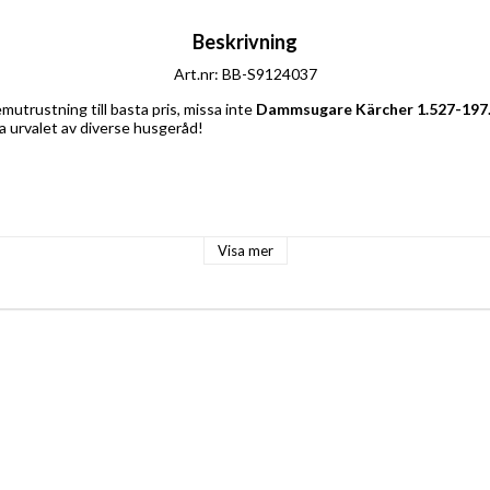
Beskrivning
Art.nr: BB-S9124037
utrustning till basta pris, missa inte 
Dammsugare Kärcher 1.527-197.0
a urvalet av diverse husgeråd!
Visa mer
Teleskoprör
,5 m
EC: 61 dB
d användning: Professionell