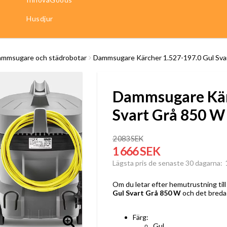
Husdjur
mmsugare och städrobotar
Dammsugare Kärcher 1.527-197.0 Gul Sva
Dammsugare Kär
Svart Grå 850 W
2 083 SEK
1 666 SEK
Lägsta pris de senaste 30 dagarna
Om du letar efter hemutrustning till 
Gul Svart Grå 850 W
och det breda 
Färg:
Gul