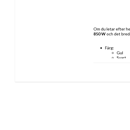
Om du letar efter hem
850 W
 och det bred
Färg: 
Gul
Svart
Grå
Egenskaper: 
Ström: 850 W
Kabellängd: 7
Ljudnivå Lc I
Rekommendera