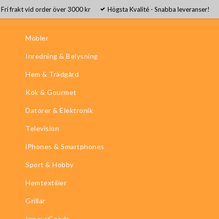
Fri frakt vid order över 3000 kr
Högsta Kvalité - Snabba leveranser!
Möbler
Inredning & Belysning
Hem & Trädgård
Kök & Gourmet
Datorer & Elektronik
Television
iPhones & Smartphones
Sport & Hobby
Hemtextilier
Grillar
InnovaGoods