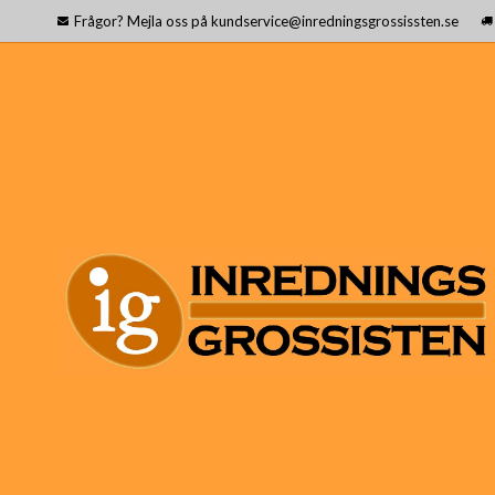
Frågor? Mejla oss på kundservice@inredningsgrossissten.se