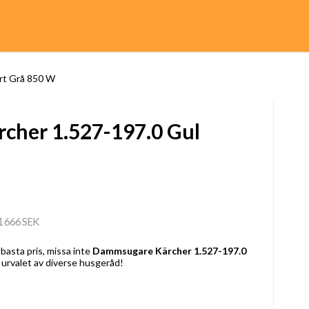
rt Grå 850 W
cher 1.527-197.0 Gul
1 666 SEK
basta pris, missa inte
Dammsugare Kärcher 1.527-197.0
urvalet av diverse husgeråd!