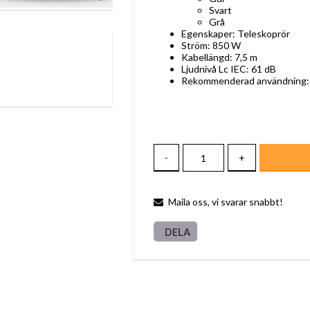
Svart
Grå
Egenskaper: Teleskoprör
Ström: 850 W
Kabellängd: 7,5 m
Ljudnivå Lc IEC: 61 dB
Rekommenderad användning: 
-
+
Maila oss, vi svarar snabbt!
DELA