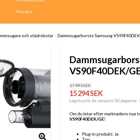
Husdjur
mmsugare och städrobotar
Dammsugarborste Samsung VS90F40DE
Dammsugarbors
VS90F40DEK/G
17 993 SEK
15 294 SEK
Lägsta pris de senaste 30 dagarna
Om du letar efter marknadens nya tr
VS90F40DEK/GE
!
Plug-in produkt: Ja
Typ: