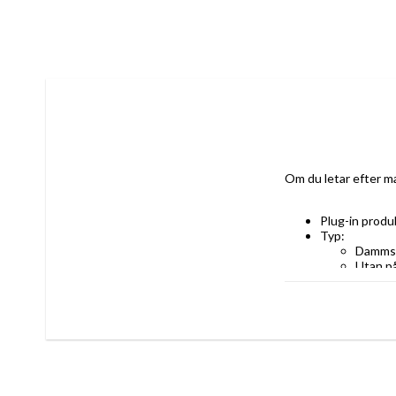
Om du letar efter ma
Plug-in produ
Typ: 
Damms
Utan p
Typ av kontak
Strömtillförsel
elnät
Batteri
Färg: Svart
Egenskaper: 
Batterityp: Li
Hög: 100 cm