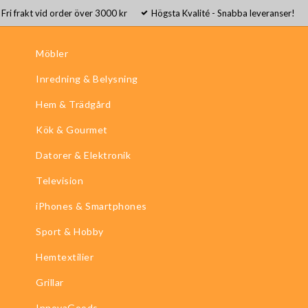
Fri frakt vid order över 3000 kr
Högsta Kvalité - Snabba leveranser!
Möbler
Inredning & Belysning
Hem & Trädgård
Kök & Gourmet
Datorer & Elektronik
Television
iPhones & Smartphones
Sport & Hobby
Hemtextilier
Grillar
InnovaGoods