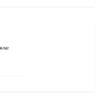
EK/GE
!