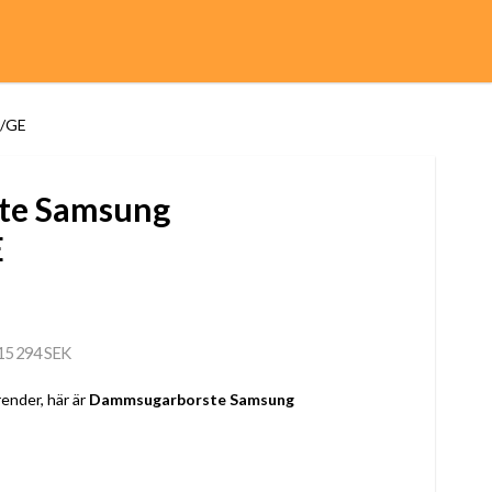
K/GE
te Samsung
E
15 294 SEK
ender, här är
Dammsugarborste Samsung