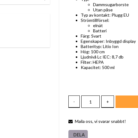
Dammsugarborste
Utan påse
Typ av kontakt: Plugg EU
Strömtillförsel:
elnät
Batteri
Färg: Svart
Egenskaper: Inbyggd display
Batterityp: Litio Ion
Hög: 100 cm
Ljudnivå Lc IEC: 8,7 db
Filter: HEPA
Kapacitet: 500 ml
-
+
Maila oss, vi svarar snabbt!
DELA