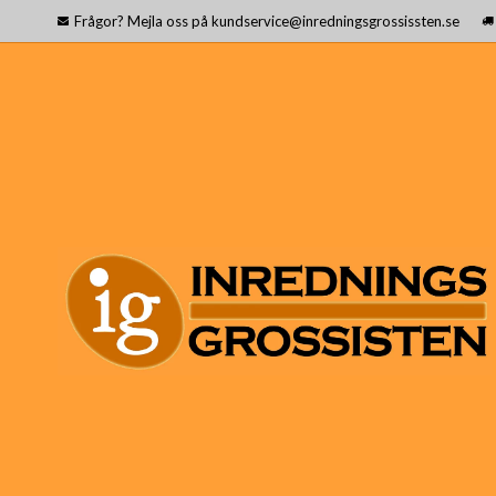
Frågor? Mejla oss på kundservice@inredningsgrossissten.se