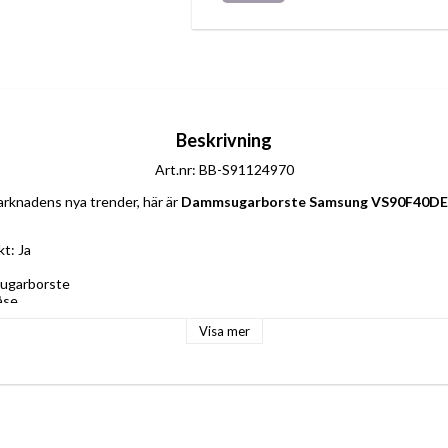
Beskrivning
Art.nr: BB-S91124970
rknadens nya trender, här är 
Dammsugarborste Samsung VS90F40D
kt: Ja
ugarborste
åse
t: Plugg EU
Visa mer
: 
Inbyggd display
tio Ion