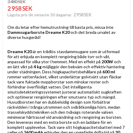
3 480 SEK
2 958 SEK
2 958 SEK
Lägsta pris de senaste 30 dagarna
Om du letar efter hemutrustning till basta pris, missa inte
Dammsugarborste Dreame K20
och det breda urvalet av
diverse husgeråd!
Dreame K20
är en trådlös stavdammsugare som är utformad
för att erbjuda en komplett rengöring både torr och våt,
anpassad för olika ytor i hemmet. Med en effekt på
200W
och
en lätt vikt på
4 kg
möjliggör den bekväm och effektiv hantering
under städningen. Dess högkapacitetsbehållare på
600 ml
rymmer vattenfacket, vilket underlättar golvtvätt utan fläckar
tack vare fuktade moppborstar som minskar rester och
förhindrar överflödigt vatten. Det intelligenta
smutsdetekteringssystemet justerar automatiskt sugkraften
och optimerar rengöringen efter smutsens typ och mängd.
Huvudborsten har en dubbelsidig design som förbättrar
räckvidden i trånga utrymmen och svåråtkomliga hörn, medan
trasselskyddstekniken och den tvåvägs roterande valsen
minimerar hårtrassel vid användning och rengöring av borsten.
Den levereras med en extra borste och en laddare för en
komplett upplevelse. Tack vare sitt högkapacitetsbatteri med 7
celler på
2600 mAh
erbjuder den en ungefärlig driftstid på
30