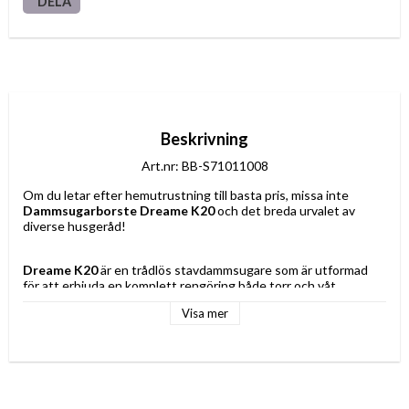
DELA
Beskrivning
Art.nr: BB-S71011008
Om du letar efter hemutrustning till basta pris, missa inte 
Dammsugarborste Dreame K20
 och det breda urvalet av 
diverse husgeråd!
Dreame K20
 är en trådlös stavdammsugare som är utformad 
för att erbjuda en komplett rengöring både torr och våt, 
anpassad för olika ytor i hemmet. Med en effekt på 
200W
 och 
Visa mer
en lätt vikt på 
4 kg
 möjliggör den bekväm och effektiv hantering 
under städningen. Dess högkapacitetsbehållare på 
600 ml
rymmer vattenfacket, vilket underlättar golvtvätt utan fläckar 
tack vare fuktade moppborstar som minskar rester och 
förhindrar överflödigt vatten. Det intelligenta 
smutsdetekteringssystemet justerar automatiskt sugkraften 