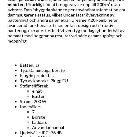
minuter
, tillräckligt för att rengöra ytor upp till
200 m²
utan
avbrott. Den inbyggda skärmen ger användbar information om
dammsugarens status, vilket underlättar övervakning av
batterinivå och andra parametrar. Dreame K20 kombinerar
avancerad funktionalitet med en lätt design och intuitiv
hantering, och är ett effektivt verktyg för dagligt underhåll av
hemmet med noggranna resultat vid både dammsugning och
moppning.
Batteri: Ja
Typ: Dammsugarborste
Plug-in produkt: Ja
Typ av kontakt: Plugg EU
Strömtillförsel:
elnät
Batteri
Ström: 200 W
Innehåller:
7
Borste
Laddare
Användarmanual
Ljudnivå Lc IEC: 76 dB