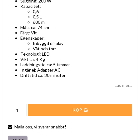
Sugning: 200 W
Kapacitet:
0,6 L
0,5 L
600 ml
Mått ca: 74 cm
Färg: Vit
Egenskaper:
Inbyggd display
Våt och torr
Teknologi: LED
Vikt ca: 4 Kg
Laddningstid ca: 5 timmar
Ingår ej: Adapter AC
Driftstid ca: 30 minuter
Läs mer...
KÖP
Maila oss, vi svarar snabbt!