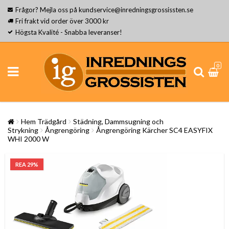
Frågor? Mejla oss på kundservice@inredningsgrossissten.se
Fri frakt vid order över 3000 kr
Högsta Kvalité - Snabba leveranser!
0
Hem Trädgård
Städning, Dammsugning och
Strykning
Ångrengöring
Ångrengöring Kärcher SC4 EASYFIX
WHI 2000 W
REA 29%