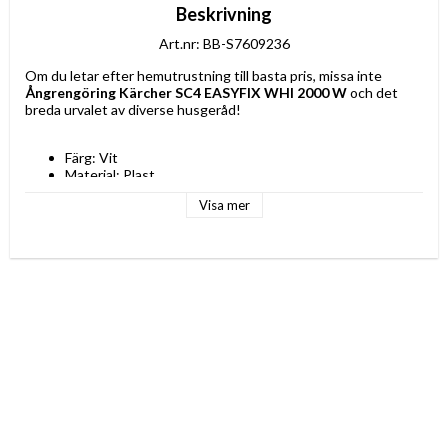
Beskrivning
Art.nr: BB-S7609236
Om du letar efter hemutrustning till basta pris, missa inte 
Ångrengöring Kärcher SC4 EASYFIX WHI 2000 W
 och det 
breda urvalet av diverse husgeråd!
Färg: Vit
Material: Plast
Ström: 2000 W
Visa mer
Typ av kontakt: Plugg EU