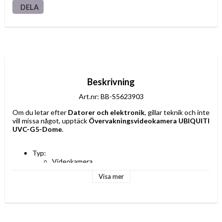
DELA
Beskrivning
Art.nr: BB-S5623903
Om du letar efter 
Datorer och elektronik
, gillar teknik och inte 
vill missa något, upptäck 
Övervakningsvideokamera UBIQUITI 
UVC-G5-Dome
.
Typ: 
Videokamera
IP-säkerhetskamera
Visa mer
Funktioner: Mörkerseende
Färg: Vit
Anslutningar: 
Ethernet LAN
RJ45
Upplösning (px): 2688 x 1512 px