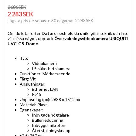
2 686 SEK
2 283 SEK
2 283 SEK
Lägsta pris de senaste 30 dagarna
Om du letar efter
Datorer och elektronik
, gillar teknik och inte
vill missa något, upptäck
Övervakningsvideokamera UBIQUITI
UVC-G5-Dome
.
Typ:
Videokamera
IP-säkerhetskamera
Funktioner: Mörkerseende
Färg: Vit
Anslutningar:
Ethernet LAN
RJ45
Upplösning (px): 2688 x 1512 px
Material: Plast
Egenskaper:
Inbyggda högtalare
Bullerreducering
Inbyggd mikrofon
Återställningsknapp
Vikt: 350 gr