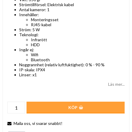
Strömtillförsel: Elektrisk kabel
Antal kameror: 1
Innehåller:
Monteringsset
RJ45-kabel
Ström: 5 W
Teknologi:
Infrarött
HDD
Ingår ej:
Wifi
Bluetooth
Noggrannhet (relativ luftfuktighet): 0 % - 90 %
IP-skala: IPX4
Linser: x1
Läs mer...
KÖP
Maila oss, vi svarar snabbt!