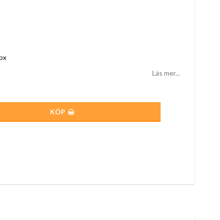
 px
Läs mer...
KÖP