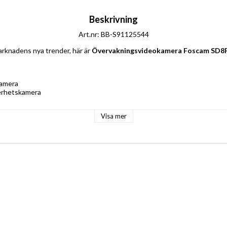
Beskrivning
Art.nr: BB-S91125544
rknadens nya trender, här är 
Övervakningsvideokamera Foscam SD8
amera
erhetskamera
Mörkerseende
Visa mer
P
i-Fi
x): 3840 x 2160 px