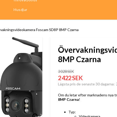
Husdjur
vakningsvideokamera Foscam SD8P 8MP Czarna
Övervakningsvi
8MP Czarna
3 028 SEK
2 422 SEK
Lägsta pris de senaste 30 dagarna
Om du letar efter marknadens nya tr
8MP Czarna
!
Typ:
Videokamera