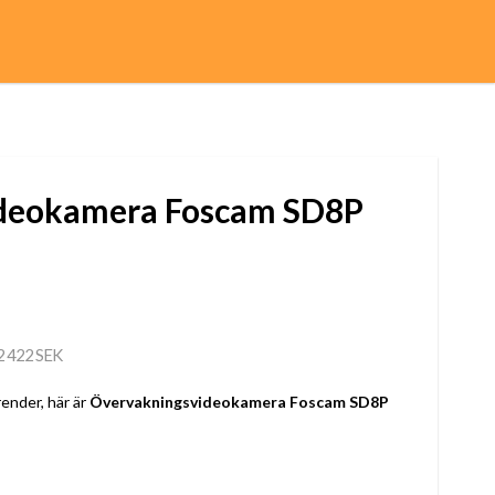
deokamera Foscam SD8P
2 422 SEK
ender, här är
Övervakningsvideokamera Foscam SD8P