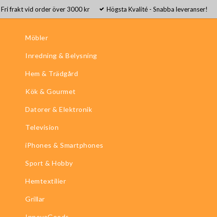
Fri frakt vid order över 3000 kr
Högsta Kvalité - Snabba leveranser!
Möbler
Inredning & Belysning
Hem & Trädgård
Kök & Gourmet
Datorer & Elektronik
Television
iPhones & Smartphones
Sport & Hobby
Hemtextilier
Grillar
InnovaGoods