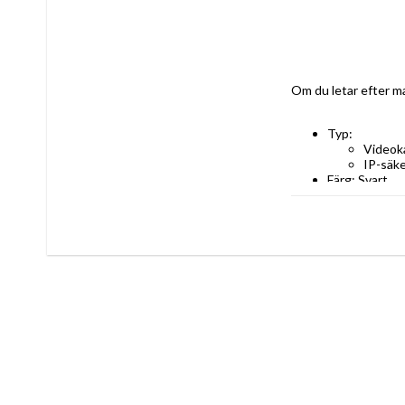
Om du letar efter ma
Typ: 
Videok
IP-säk
Färg: Svart
Funktioner: 
Kamera: 8 M
Anslutning: W
Hög: 9,5 cm
Upplösning (p