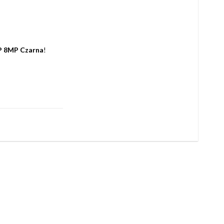
P 8MP Czarna
!