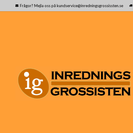
Frågor? Mejla oss på kundservice@inredningsgrossissten.se