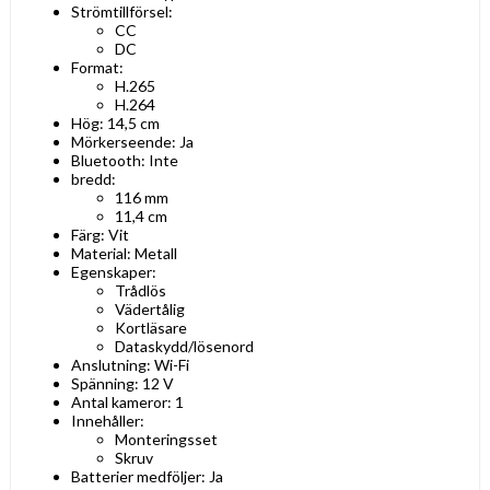
Strömtillförsel:
CC
DC
Format:
H.265
H.264
Hög: 14,5 cm
Mörkerseende: Ja
Bluetooth: Inte
bredd:
116 mm
11,4 cm
Färg: Vit
Material: Metall
Egenskaper:
Trådlös
Vädertålig
Kortläsare
Dataskydd/lösenord
Anslutning: Wi-Fi
Spänning: 12 V
Antal kameror: 1
Innehåller:
Monteringsset
Skruv
Batterier medföljer: Ja