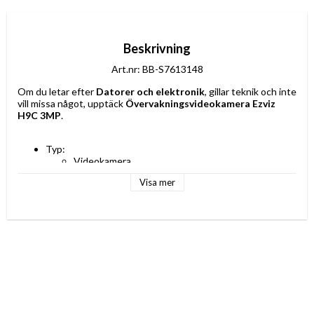
Beskrivning
Art.nr: BB-S7613148
Om du letar efter 
Datorer och elektronik
, gillar teknik och inte 
vill missa något, upptäck 
Övervakningsvideokamera Ezviz 
H9C 3MP
.
Typ: 
Videokamera
Kamera
Visa mer
IP-säkerhetskamera
Ingår ej: 
Hårddisk
Bluetooth
Sensor: CMOS
Certifikat: 
RoHS
CE
WEEE
REACH
Monteringsset: Ja