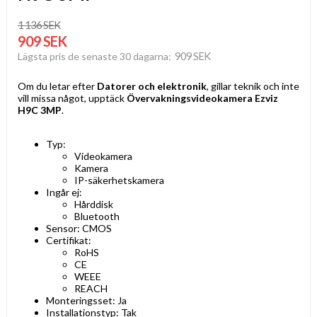
1 136 SEK
909 SEK
909 SEK
Lägsta pris de senaste 30 dagarna
Om du letar efter
Datorer och elektronik
, gillar teknik och inte
vill missa något, upptäck
Övervakningsvideokamera Ezviz
H9C 3MP
.
Typ:
Videokamera
Kamera
IP-säkerhetskamera
Ingår ej:
Hårddisk
Bluetooth
Sensor: CMOS
Certifikat:
RoHS
CE
WEEE
REACH
Monteringsset: Ja
Installationstyp: Tak