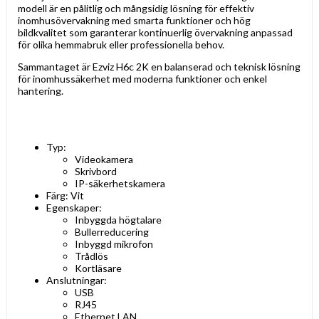
modell är en pålitlig och mångsidig lösning för effektiv
inomhusövervakning med smarta funktioner och hög
bildkvalitet som garanterar kontinuerlig övervakning anpassad
för olika hemmabruk eller professionella behov.
Sammantaget är Ezviz H6c 2K en balanserad och teknisk lösning
för inomhussäkerhet med moderna funktioner och enkel
hantering.
Typ:
Videokamera
Skrivbord
IP-säkerhetskamera
Färg: Vit
Egenskaper:
Inbyggda högtalare
Bullerreducering
Inbyggd mikrofon
Trådlös
Kortläsare
Anslutningar:
USB
RJ45
Ethernet LAN