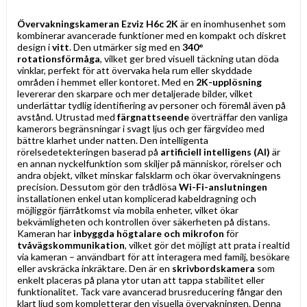
Övervakningskameran Ezviz H6c 2K
är en inomhusenhet som
kombinerar avancerade funktioner med en kompakt och diskret
design i
vitt
. Den utmärker sig med en
340°
rotationsförmåga
, vilket ger bred visuell täckning utan döda
vinklar, perfekt för att övervaka hela rum eller skyddade
områden i hemmet eller kontoret. Med en
2K-upplösning
levererar den skarpare och mer detaljerade bilder, vilket
underlättar tydlig identifiering av personer och föremål även på
avstånd. Utrustad med
färgnattseende
överträffar den vanliga
kamerors begränsningar i svagt ljus och ger färgvideo med
bättre klarhet under natten. Den intelligenta
rörelsedetekteringen baserad på
artificiell intelligens (AI)
är
en annan nyckelfunktion som skiljer på människor, rörelser och
andra objekt, vilket minskar falsklarm och ökar övervakningens
precision. Dessutom gör den trådlösa
Wi-Fi-anslutningen
installationen enkel utan komplicerad kabeldragning och
möjliggör fjärråtkomst via mobila enheter, vilket ökar
bekvämligheten och kontrollen över säkerheten på distans.
Kameran har
inbyggda högtalare och mikrofon
för
tvåvägskommunikation
, vilket gör det möjligt att prata i realtid
via kameran – användbart för att interagera med familj, besökare
eller avskräcka inkräktare. Den är en
skrivbordskamera
som
enkelt placeras på plana ytor utan att tappa stabilitet eller
funktionalitet. Tack vare avancerad brusreducering fångar den
klart ljud som kompletterar den visuella övervakningen. Denna