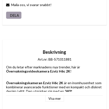
Maila oss, vi svarar snabbt!
DELA
Beskrivning
Art.nr: BB-S71011881
Om du letar efter marknadens nya trender, här är 
Övervakningsvideokamera Ezviz H6c 2K
!
Övervakningskameran Ezviz H6c 2K
 är en inomhusenhet som 
kombinerar avancerade funktioner med en kompakt och diskret 
design i 
vitt
. Den utmärker sig med en 
340° 
rotationsförmåga
, vilket ger bred visuell täckning utan döda 
Visa mer
vinklar, perfekt för att övervaka hela rum eller skyddade 
områden i hemmet eller kontoret. Med en 
2K-upplösning
levererar den skarpare och mer detaljerade bilder, vilket 