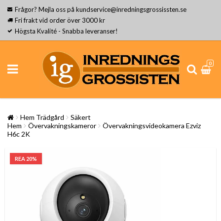
Frågor? Mejla oss på kundservice@inredningsgrossissten.se
Fri frakt vid order över 3000 kr
Högsta Kvalité - Snabba leveranser!
0
Hem Trädgård
Säkert
Hem
Övervakningskameror
Övervakningsvideokamera Ezviz
H6c 2K
REA 20%