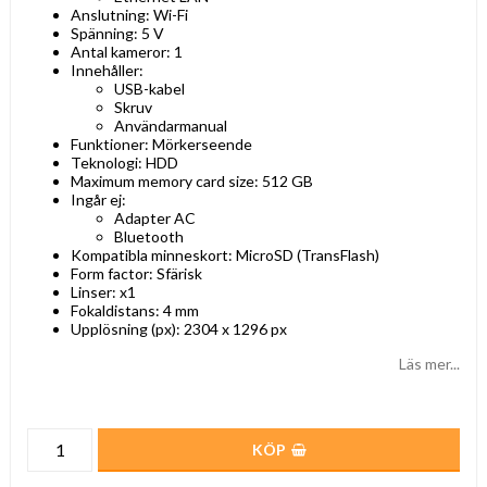
Anslutning: Wi-Fi
Spänning: 5 V
Antal kameror: 1
Innehåller:
USB-kabel
Skruv
Användarmanual
Funktioner: Mörkerseende
Teknologi: HDD
Maximum memory card size: 512 GB
Ingår ej:
Adapter AC
Bluetooth
Kompatibla minneskort: MicroSD (TransFlash)
Form factor: Sfärisk
Linser: x1
Fokaldistans: 4 mm
Upplösning (px): 2304 x 1296 px
Läs mer...
KÖP