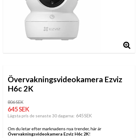
Övervakningsvideokamera Ezviz
H6c 2K
806 SEK
645 SEK
645 SEK
Lägsta pris de senaste 30 dagarna
Om du letar efter marknadens nya trender, här är
Övervakningsvideokamera Ezviz H6c 2K
!