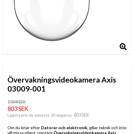
Övervakningsvideokamera Axis
03009-001
1 004 SEK
803 SEK
803 SEK
Lägsta pris de senaste 30 dagarna
Om du letar efter
Datorer och elektronik
, gillar teknik och inte
vill missa något, upptäck
Övervakningsvideokamera Axis