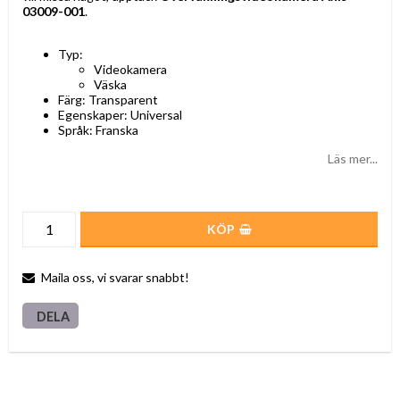
03009-001
.
Typ:
Videokamera
Väska
Färg: Transparent
Egenskaper: Universal
Språk: Franska
Läs mer...
KÖP
Maila oss, vi svarar snabbt!
DELA