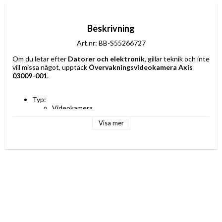
Beskrivning
Art.nr: BB-S55266727
Om du letar efter 
Datorer och elektronik
, gillar teknik och inte 
vill missa något, upptäck 
Övervakningsvideokamera Axis 
03009-001
.
Typ: 
Videokamera
Väska
Visa mer
Färg: Transparent
Egenskaper: Universal
Språk: Franska