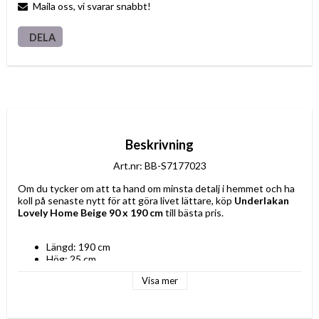
Maila oss, vi svarar snabbt!
DELA
Beskrivning
Art.nr: BB-S7177023
Om du tycker om att ta hand om minsta detalj i hemmet och ha 
koll på senaste nytt för att göra livet lättare, köp 
Underlakan 
Lovely Home Beige 90 x 190 cm
 till bästa pris.
Längd: 190 cm
Hög: 25 cm
Storlek: Enkelsäng
Visa mer
bredd: 90 cm
Typ: Underlakan
Färg: Beige