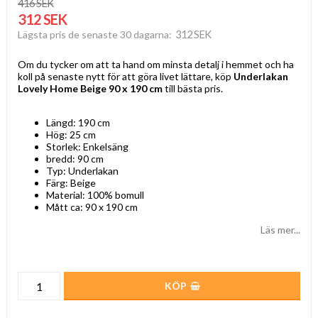
416 SEK
312 SEK
312 SEK
Lägsta pris de senaste 30 dagarna
Om du tycker om att ta hand om minsta detalj i hemmet och ha
koll på senaste nytt för att göra livet lättare, köp
Underlakan
Lovely Home Beige 90 x 190 cm
till bästa pris.
Längd: 190 cm
Hög: 25 cm
Storlek: Enkelsäng
bredd: 90 cm
Typ: Underlakan
Färg: Beige
Material: 100% bomull
Mått ca: 90 x 190 cm
Läs mer...
KÖP