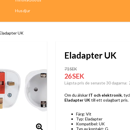
Husdjur
Eladapter UK
Eladapter UK
71 SEK
26 SEK
Lägsta pris de senaste 30 dagarna
Om du älskar
IT och elektronik
, ty
Eladapter UK
till ett oslagbart pris.
Färg: Vit
Typ: Eladapter
Kompatibel: UK
Typ av kontakt: G