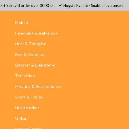
Fri frakt vid order över 3000 kr
Högsta Kvalité - Snabba leveranser!
Möbler
Inredning & Belysning
Hem & Trädgård
Kök & Gourmet
Datorer & Elektronik
Television
iPhones & Smartphones
Sport & Hobby
Hemtextilier
Grillar
InnovaGoods