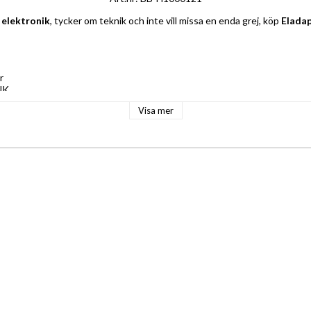
 elektronik
, tycker om teknik och inte vill missa en enda grej, köp 
Elada
r
UK
t: G
Visa mer
äkring 13 A
0 V
: 4 cm