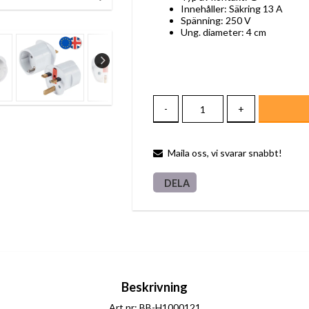
Innehåller: Säkring 13 A
Spänning: 250 V
Ung. diameter: 4 cm
-
+
Maila oss, vi svarar snabbt!
DELA
Beskrivning
Art.nr: BB-H1000121