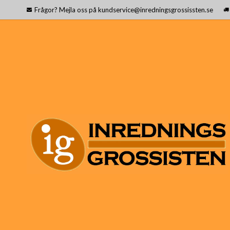
Frågor? Mejla oss på kundservice@inredningsgrossissten.se