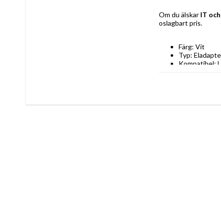
Om du älskar 
IT och
oslagbart pris.
Färg: Vit
Typ: Eladapte
Kompatibel: 
Typ av kontak
Innehåller: S
Spänning: 25
Ung. diameter