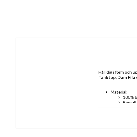
Tanktop, Dam Fila
Material: 
100% b
Bomull
Färg: Svart
Typ: Tanktop
Tillverknings
Kön: 
Kvinna
Vuxna,