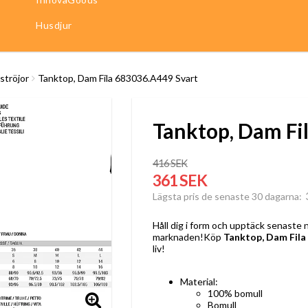
Husdjur
ströjor
Tanktop, Dam Fila 683036.A449 Svart
Tanktop, Dam Fi
416 SEK
361 SEK
Lägsta pris de senaste 30 dagarna
Håll dig i form och upptäck senaste
marknaden!Köp
Tanktop, Dam Fila
liv!
Material:
100% bomull
Bomull