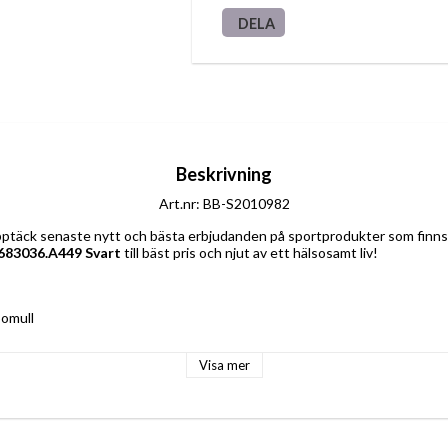
DELA
Beskrivning
Art.nr: BB-S2010982
 683036.A449 Svart
 till bäst pris och njut av ett hälsosamt liv!
omull
Visa mer
land/-region: Spanien
 unisex