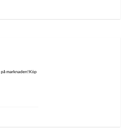
Håll dig i form och upptäck senaste nytt och bästa erbjudanden på sportprodukter som finns på marknaden!Köp 