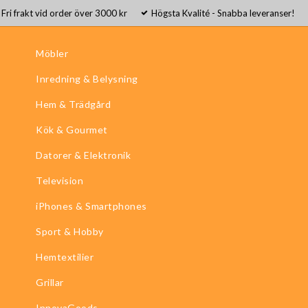
Fri frakt vid order över 3000 kr
Högsta Kvalité - Snabba leveranser!
Möbler
Inredning & Belysning
Hem & Trädgård
Kök & Gourmet
Datorer & Elektronik
Television
iPhones & Smartphones
Sport & Hobby
Hemtextilier
Grillar
InnovaGoods