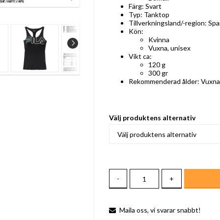
Färg: Svart
Typ: Tanktop
Tillverkningsland/-region: Sp
Kön:
Kvinna
Vuxna, unisex
Vikt ca:
120 g
300 gr
Rekommenderad ålder: Vuxna
Välj produktens alternativ
-
+
Maila oss, vi svarar snabbt!