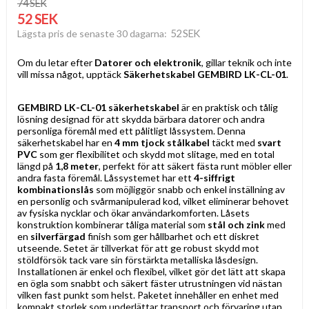
74 SEK
52 SEK
52 SEK
Lägsta pris de senaste 30 dagarna
Om du letar efter
Datorer och elektronik
, gillar teknik och inte
vill missa något, upptäck
Säkerhetskabel GEMBIRD LK-CL-01
.
GEMBIRD LK-CL-01 säkerhetskabel
är en praktisk och tålig
lösning designad för att skydda bärbara datorer och andra
personliga föremål med ett pålitligt låssystem. Denna
säkerhetskabel har en
4 mm tjock stålkabel
täckt med
svart
PVC
som ger flexibilitet och skydd mot slitage, med en total
längd på
1,8 meter
, perfekt för att säkert fästa runt möbler eller
andra fasta föremål. Låssystemet har ett
4-siffrigt
kombinationslås
som möjliggör snabb och enkel inställning av
en personlig och svårmanipulerad kod, vilket eliminerar behovet
av fysiska nycklar och ökar användarkomforten. Låsets
konstruktion kombinerar tåliga material som
stål och zink
med
en
silverfärgad
finish som ger hållbarhet och ett diskret
utseende. Setet är tillverkat för att ge robust skydd mot
stöldförsök tack vare sin förstärkta metalliska låsdesign.
Installationen är enkel och flexibel, vilket gör det lätt att skapa
en ögla som snabbt och säkert fäster utrustningen vid nästan
vilken fast punkt som helst. Paketet innehåller en enhet med
kompakt storlek som underlättar transport och förvaring utan