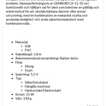
problem. Sammanfattningsvis är GEMBIRD LK-CL-01 ett
funktionellt och hållbart val för dem som behöver en pålitlig och
enkel metod för att skydda bärbara datorer eller annan
utrustning, med en kombination av mekanisk styrka och
användarvänlighet i ett enda säkerhetskabelset med
kombinationslås.
Material:
Stål
PVC
Kabellängd: 1,8 m
Rekommenderad användning: Bärbar dator
Färg:
Silvrig
Svart
Spänning: 1,5 V
Typ:
Säkerhetskabel
Hänglås med kod
Hankontakt/Hankontakt
Ström: 15 W
Vikt: 130 g
Läs mer...